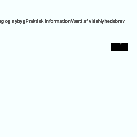
ng og nybyg
Praktisk information
Værd af vide
Nyhedsbrev