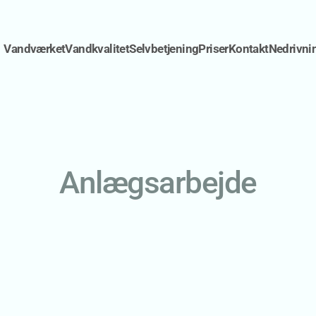
Vandværket
Vandkvalitet
Selvbetjening
Priser
Kontakt
Nedrivni
Anlægsarbejde