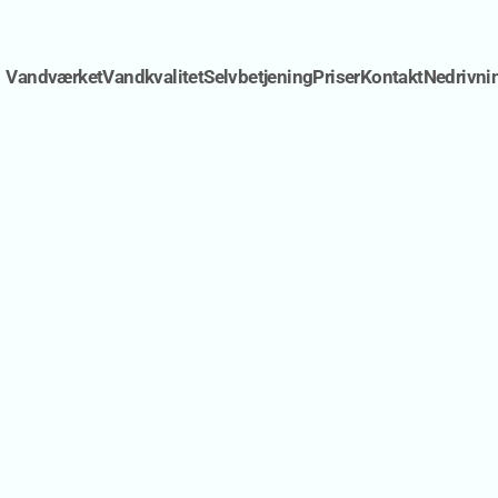
Vandværket
Vandkvalitet
Selvbetjening
Priser
Kontakt
Nedrivni