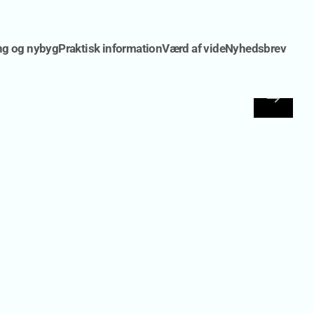
ng og nybyg
Praktisk information
Værd af vide
Nyhedsbrev